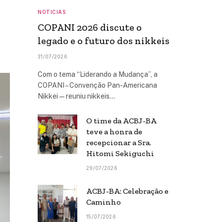
NOTICIAS
COPANI 2026 discute o
legado e o futuro dos nikkeis
31/07/2026
Com o tema “Liderando a Mudança”, a
COPANI – Convenção Pan-Americana
Nikkei — reuniu nikkeis…
O time da ACBJ-BA
teve a honra de
recepcionar a Sra.
Hitomi Sekiguchi
29/07/2026
ACBJ-BA: Celebração e
Caminho
15/07/2026