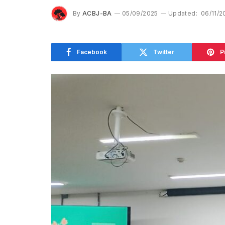
By
ACBJ-BA
05/09/2025
Updated:
06/11/2
Facebook
Twitter
P