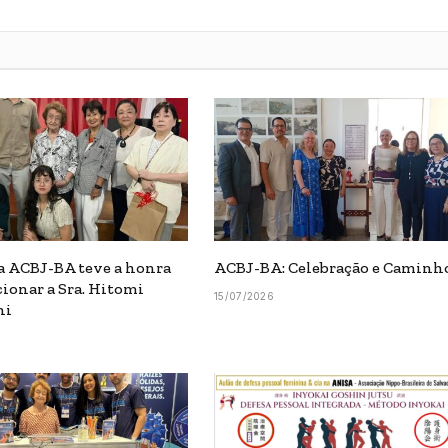
a ACBJ-BA teve a honra
ACBJ-BA: Celebração e Caminh
cionar a Sra. Hitomi
15/07/2026
hi