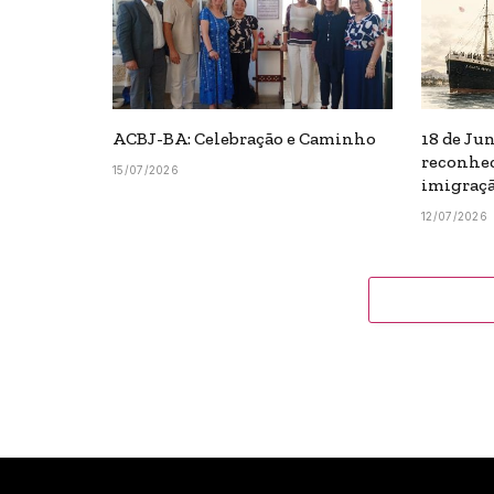
ACBJ-BA: Celebração e Caminho
18 de Ju
reconhec
15/07/2026
imigraçã
12/07/2026