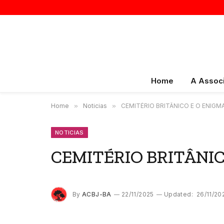
Home
A Assoc
Home
»
Noticias
»
CEMITÉRIO BRITÂNICO E O ENIGM
NOTICIAS
CEMITÉRIO BRITÂNI
By
ACBJ-BA
22/11/2025
Updated:
26/11/20