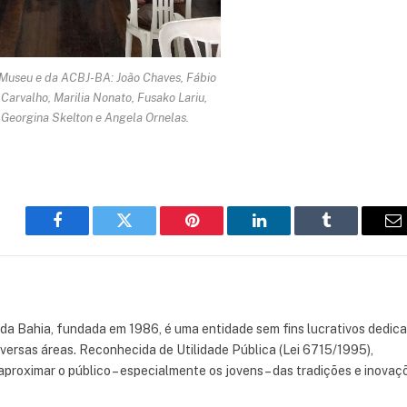
Museu e da ACBJ-BA: João Chaves, Fábio
Carvalho, Marilia Nonato, Fusako Lariu,
Georgina Skelton e Angela Ornelas.
Facebook
Twitter
Pinterest
LinkedIn
Tumblr
E
 da Bahia, fundada em 1986, é uma entidade sem fins lucrativos dedic
iversas áreas. Reconhecida de Utilidade Pública (Lei 6715/1995),
aproximar o público – especialmente os jovens – das tradições e inovaç