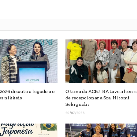
026 discute o legado e o
O time da ACBJ-BA teve a honr
os nikkeis
de recepcionar a Sra. Hitomi
Sekiguchi
29/07/2026