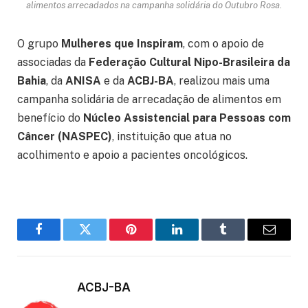
alimentos arrecadados na campanha solidária do Outubro Rosa.
O grupo
Mulheres que Inspiram
, com o apoio de
associadas da
Federação Cultural Nipo-Brasileira da
Bahia
, da
ANISA
e da
ACBJ-BA
, realizou mais uma
campanha solidária de arrecadação de alimentos em
benefício do
Núcleo Assistencial para Pessoas com
Câncer (NASPEC)
, instituição que atua no
acolhimento e apoio a pacientes oncológicos.
Facebook
Twitter
Pinterest
LinkedIn
Tumblr
Email
ACBJ-BA