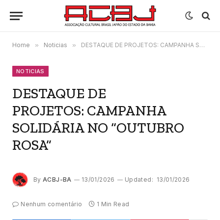
Home
»
Noticias
»
DESTAQUE DE PROJETOS: CAMPANHA SOLIDÁRIA NO “OUTUBRO ROSA”
NOTICIAS
DESTAQUE DE
PROJETOS: CAMPANHA
SOLIDÁRIA NO “OUTUBRO
ROSA”
By
ACBJ-BA
13/01/2026
Updated:
13/01/2026
Nenhum comentário
1 Min Read