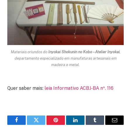
Materiais oriundos do
Inyokai Shokunin no Kobo – Atelier Inyokai
,
departamento especializado em manufaturas artesanais em
madeira e metal.
Quer saber mais:
leia Informativo ACBJ-BA nº. 116
Facebook
Twitter
Pinterest
LinkedIn
Tumblr
Email