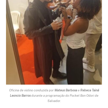
Oficina de violino conduzida por
Mateus Barbosa
e
Rebeca Tainá
Leoncio Barros
durante a programação do Pocket Bon Odori de
Salvador.