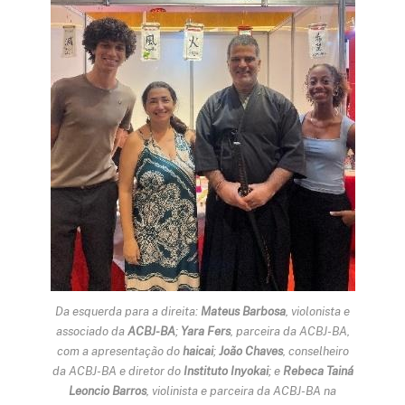
Da esquerda para a direita:
Mateus Barbosa
, violonista e
associado da
ACBJ-BA
;
Yara Fers
, parceira da ACBJ-BA,
com a apresentação do
haicai
;
João Chaves
, conselheiro
da ACBJ-BA e diretor do
Instituto Inyokai
; e
Rebeca Tainá
Leoncio Barros
, violinista e parceira da ACBJ-BA na