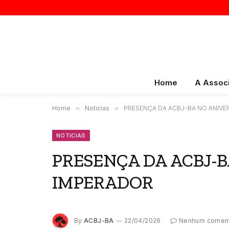
Home
A Assoc
Home
»
Noticias
»
PRESENÇA DA ACBJ-BA NO ANIVE
NOTICIAS
PRESENÇA DA ACBJ-
IMPERADOR
By
ACBJ-BA
22/04/2026
Nenhum coment