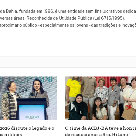
 da Bahia, fundada em 1986, é uma entidade sem fins lucrativos dedic
iversas áreas. Reconhecida de Utilidade Pública (Lei 6715/1995),
aproximar o público – especialmente os jovens – das tradições e inovaç
026 discute o legado e o
O time da ACBJ-BA teve a honr
os nikkeis
de recepcionar a Sra. Hitomi