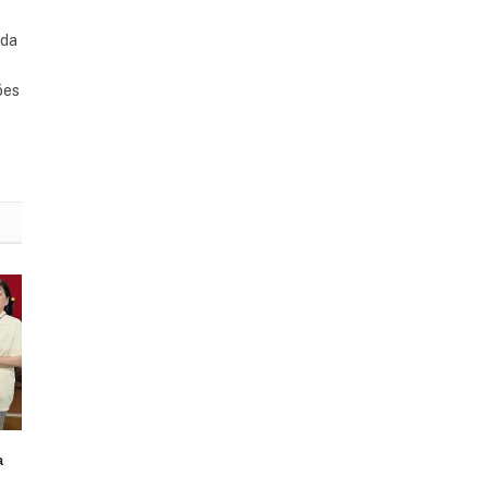
ada
ões
a